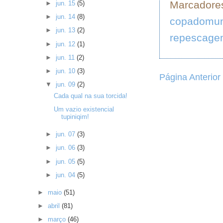
Marcadore
►
jun. 15
(5)
►
jun. 14
(8)
copadomu
►
jun. 13
(2)
repescag
►
jun. 12
(1)
►
jun. 11
(2)
►
jun. 10
(3)
Página Anterior
▼
jun. 09
(2)
Cada qual na sua torcida!
Um vazio existencial
tupiniqim!
►
jun. 07
(3)
►
jun. 06
(3)
►
jun. 05
(5)
►
jun. 04
(5)
►
maio
(51)
►
abril
(81)
►
março
(46)