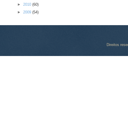
►
2010
(60)
►
2009
(54)
Direitos res