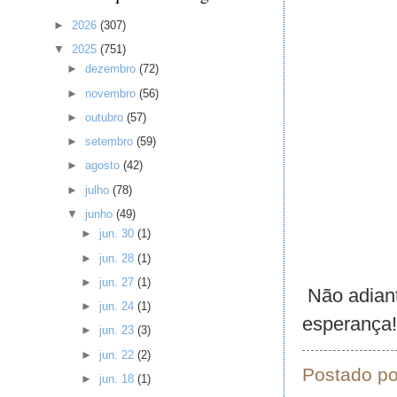
►
2026
(307)
▼
2025
(751)
►
dezembro
(72)
►
novembro
(56)
►
outubro
(57)
►
setembro
(59)
►
agosto
(42)
►
julho
(78)
▼
junho
(49)
►
jun. 30
(1)
►
jun. 28
(1)
►
jun. 27
(1)
Não adiant
►
jun. 24
(1)
esperança!
►
jun. 23
(3)
►
jun. 22
(2)
Postado p
►
jun. 18
(1)