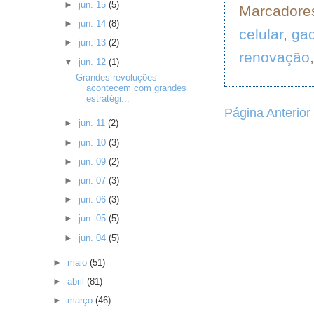
►
jun. 15
(5)
Marcadore
►
jun. 14
(8)
celular
,
ga
►
jun. 13
(2)
renovação
▼
jun. 12
(1)
Grandes revoluções
acontecem com grandes
estratégi...
Página Anterior
►
jun. 11
(2)
►
jun. 10
(3)
►
jun. 09
(2)
►
jun. 07
(3)
►
jun. 06
(3)
►
jun. 05
(5)
►
jun. 04
(5)
►
maio
(51)
►
abril
(81)
►
março
(46)