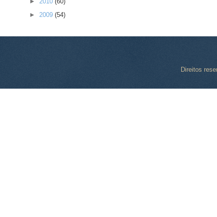
►
2010
(60)
►
2009
(54)
Direitos res