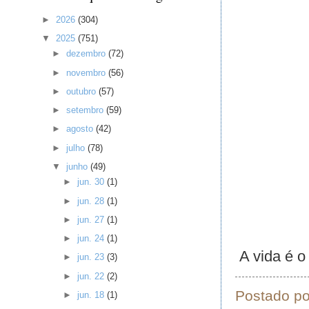
►
2026
(304)
▼
2025
(751)
►
dezembro
(72)
►
novembro
(56)
►
outubro
(57)
►
setembro
(59)
►
agosto
(42)
►
julho
(78)
▼
junho
(49)
►
jun. 30
(1)
►
jun. 28
(1)
►
jun. 27
(1)
►
jun. 24
(1)
A vida é o
►
jun. 23
(3)
►
jun. 22
(2)
Postado p
►
jun. 18
(1)