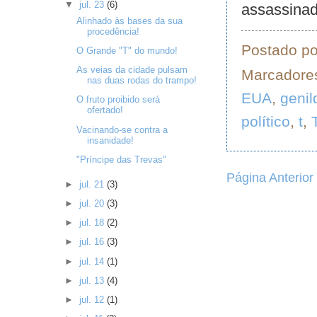
▼
jul. 23
(6)
assassinad
Alinhado às bases da sua
procedência!
Postado p
O Grande "T" do mundo!
As veias da cidade pulsam
Marcadore
nas duas rodas do trampo!
EUA
,
genil
O fruto proibido será
ofertado!
político
,
t
,
Vacinando-se contra a
insanidade!
"Príncipe das Trevas"
Página Anterior
►
jul. 21
(3)
►
jul. 20
(3)
►
jul. 18
(2)
►
jul. 16
(3)
►
jul. 14
(1)
►
jul. 13
(4)
►
jul. 12
(1)