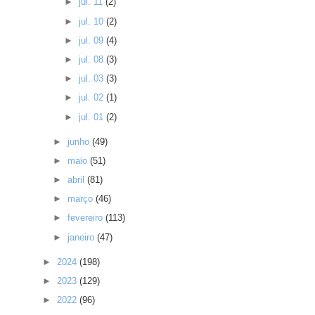
►
jul. 11
(2)
►
jul. 10
(2)
►
jul. 09
(4)
►
jul. 08
(3)
►
jul. 03
(3)
►
jul. 02
(1)
►
jul. 01
(2)
►
junho
(49)
►
maio
(51)
►
abril
(81)
►
março
(46)
►
fevereiro
(113)
►
janeiro
(47)
►
2024
(198)
►
2023
(129)
►
2022
(96)