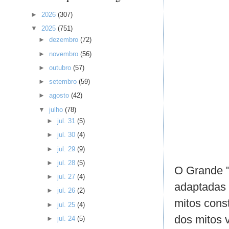
►
2026
(307)
▼
2025
(751)
►
dezembro
(72)
►
novembro
(56)
►
outubro
(57)
►
setembro
(59)
►
agosto
(42)
▼
julho
(78)
►
jul. 31
(5)
►
jul. 30
(4)
►
jul. 29
(9)
►
jul. 28
(5)
O Grande "
►
jul. 27
(4)
adaptadas à
►
jul. 26
(2)
mitos cons
►
jul. 25
(4)
dos mitos 
►
jul. 24
(5)