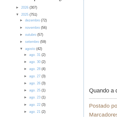
►
2026
(307)
▼
2025
(751)
►
dezembro
(72)
►
novembro
(56)
►
outubro
(57)
►
setembro
(59)
▼
agosto
(42)
►
ago. 31
(2)
►
ago. 30
(2)
►
ago. 28
(4)
►
ago. 27
(3)
►
ago. 26
(3)
Quando a d
►
ago. 25
(1)
►
ago. 23
(1)
Postado p
►
ago. 22
(3)
►
ago. 21
(2)
Marcadore