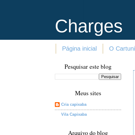
Charges
Página inicial
O Cartuni
Pesquisar este blog
Meus sites
Cria capixaba
Vila Capixaba
Arquivo do blog