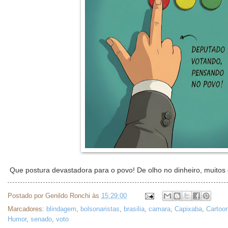
Que postura devastadora para o povo! De olho no dinheiro, muitos 
Postado por
Genildo Ronchi
às
15:29:00
Marcadores:
blindagem
,
bolsonaristas
,
brasilia
,
camara
,
Capixaba
,
Cartoo
Humor
,
senado
,
voto