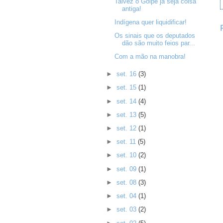
Talvez o Golpe já seja coisa
antiga!
Indígena quer liquidificar!
Os sinais que os deputados
dão são muito feios par...
Com a mão na manobra!
►
set. 16
(3)
►
set. 15
(1)
►
set. 14
(4)
►
set. 13
(5)
►
set. 12
(1)
►
set. 11
(5)
►
set. 10
(2)
►
set. 09
(1)
►
set. 08
(3)
►
set. 04
(1)
►
set. 03
(2)