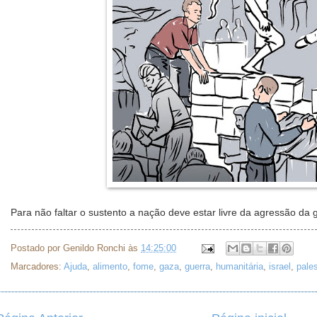
Para não faltar o sustento a nação deve estar livre da agressão da 
Postado por
Genildo Ronchi
às
14:25:00
Marcadores:
Ajuda
,
alimento
,
fome
,
gaza
,
guerra
,
humanitária
,
israel
,
pales