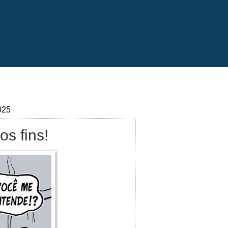
025
os fins!