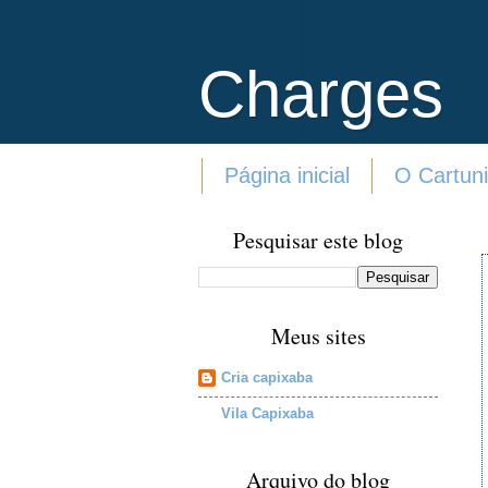
Charges
Página inicial
O Cartuni
Pesquisar este blog
Meus sites
Cria capixaba
Vila Capixaba
Arquivo do blog