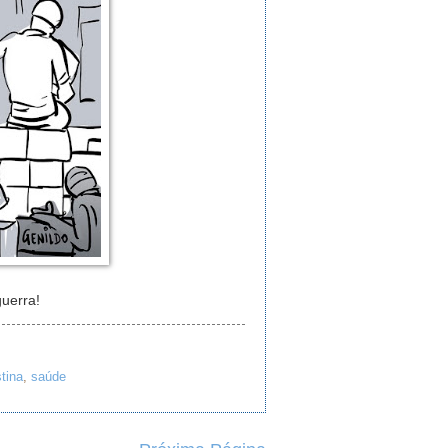
guerra!
tina
,
saúde