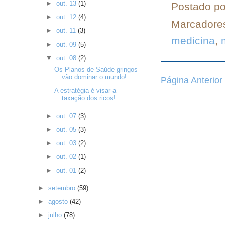
►
out. 13
(1)
Postado p
►
out. 12
(4)
Marcadore
►
out. 11
(3)
medicina
,
►
out. 09
(5)
▼
out. 08
(2)
Os Planos de Saúde gringos
vão dominar o mundo!
Página Anterior
A estratégia é visar a
taxação dos ricos!
►
out. 07
(3)
►
out. 05
(3)
►
out. 03
(2)
►
out. 02
(1)
►
out. 01
(2)
►
setembro
(59)
►
agosto
(42)
►
julho
(78)