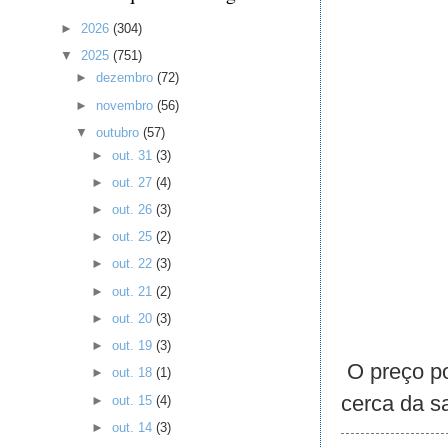
►
2026
(304)
▼
2025
(751)
►
dezembro
(72)
►
novembro
(56)
▼
outubro
(57)
►
out. 31
(3)
►
out. 27
(4)
►
out. 26
(3)
►
out. 25
(2)
►
out. 22
(3)
►
out. 21
(2)
►
out. 20
(3)
►
out. 19
(3)
O preço por
►
out. 18
(1)
cerca da sa
►
out. 15
(4)
►
out. 14
(3)