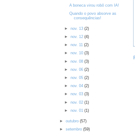
A boneca virou robô com IA!
Quando o povo absorve as
consequências!
►
nov. 13
(2)
►
nov. 12
(4)
►
nov. 11
(2)
►
nov. 10
(3)
►
nov. 08
(3)
►
nov. 06
(2)
►
nov. 05
(2)
►
nov. 04
(2)
►
nov. 03
(3)
►
nov. 02
(1)
►
nov. 01
(1)
►
outubro
(57)
►
setembro
(59)