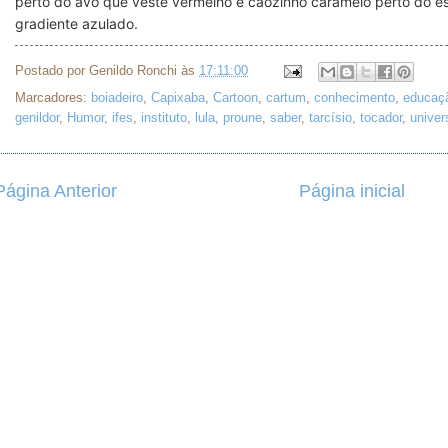
perto do avô que veste vermelho e cãozinho caramelo perto do e
gradiente azulado.
Postado por
Genildo Ronchi
às
17:11:00
Marcadores:
boiadeiro
,
Capixaba
,
Cartoon
,
cartum
,
conhecimento
,
educaç
genildor
,
Humor
,
ifes
,
instituto
,
lula
,
proune
,
saber
,
tarcísio
,
tocador
,
univer
Página Anterior
Página inicial