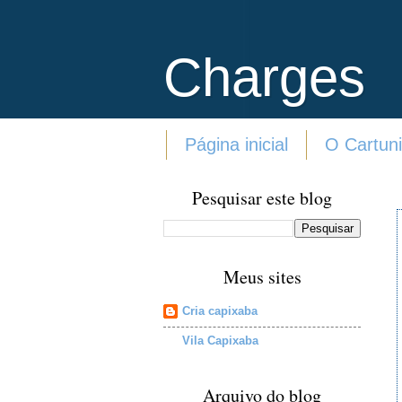
Charges
Página inicial
O Cartuni
Pesquisar este blog
Meus sites
Cria capixaba
Vila Capixaba
Arquivo do blog