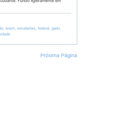
studante. Fundo ligeiramente em
ão
,
enem
,
estudantes
,
federal
,
gado
,
sidade
Próxima Página