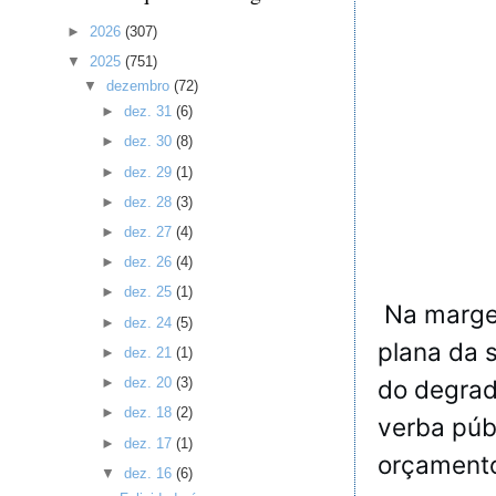
►
2026
(307)
▼
2025
(751)
▼
dezembro
(72)
►
dez. 31
(6)
►
dez. 30
(8)
►
dez. 29
(1)
►
dez. 28
(3)
►
dez. 27
(4)
►
dez. 26
(4)
►
dez. 25
(1)
Na margem
►
dez. 24
(5)
plana da 
►
dez. 21
(1)
do degrad
►
dez. 20
(3)
►
dez. 18
(2)
verba púb
►
dez. 17
(1)
orçament
▼
dez. 16
(6)