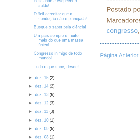
Felicidade é esquecer o
saldo!
Postado p
Difícil acreditar que a
condução não é planejada!
Marcadore
Busque o saber pela ciência!
congresso
Um país sempre é muito
mais do que uma massa
única!
Congresso inimigo de todo
Página Anterior
mundo!
Tudo o que sobe, desce!
►
dez. 15
(2)
►
dez. 14
(2)
►
dez. 13
(6)
►
dez. 12
(3)
►
dez. 11
(3)
►
dez. 10
(1)
►
dez. 09
(5)
►
dez. 08
(1)