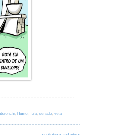
ldoronchi
,
Humor
,
lula
,
senado
,
veta