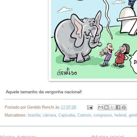
Aquele tamanho da vergonha nacional!
Postado por
Genildo Ronchi
às
17:07:00
Marcadores:
brasilia
,
câmara
,
Capixaba
,
Cartoon
,
congresso
,
federal
,
geni