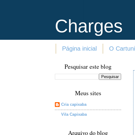
Charges
Página inicial
O Cartuni
Pesquisar este blog
Meus sites
Cria capixaba
Vila Capixaba
Arquivo do blog