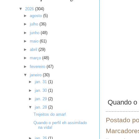
▼
2026
(304)
►
agosto
(5)
►
julho
(36)
►
junho
(48)
►
maio
(61)
►
abril
(29)
►
março
(48)
►
fevereiro
(47)
▼
janeiro
(30)
►
jan. 31
(1)
►
jan. 30
(1)
►
jan. 29
(2)
Quando o l
▼
jan. 28
(2)
Trejeitos do amar!
Postado p
Quando o perfil eh assimilado
na vida!
Marcadore
►
jan. 26
(1)