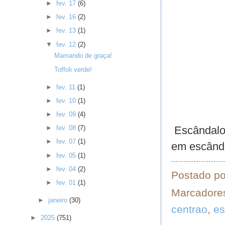
►
fev. 17
(6)
►
fev. 16
(2)
►
fev. 13
(1)
▼
fev. 12
(2)
Mamando de graça!
Toffoli verde!
►
fev. 11
(1)
►
fev. 10
(1)
►
fev. 09
(4)
Escândalo
►
fev. 08
(7)
►
fev. 07
(1)
em escânda
►
fev. 05
(1)
►
fev. 04
(2)
Postado p
►
fev. 01
(1)
Marcadore
►
janeiro
(30)
centrao
,
es
►
2025
(751)