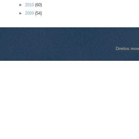
►
2010
(60)
►
2009
(54)
Direitos res