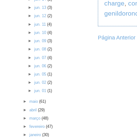
charge
,
co
►
jun. 13
(3)
genildoron
►
jun. 12
(2)
►
jun. 11
(4)
►
jun. 10
(4)
Página Anterior
►
jun. 09
(3)
►
jun. 08
(2)
►
jun. 07
(4)
►
jun. 06
(2)
►
jun. 05
(1)
►
jun. 02
(2)
►
jun. 01
(1)
►
maio
(61)
►
abril
(29)
►
março
(48)
►
fevereiro
(47)
►
janeiro
(30)