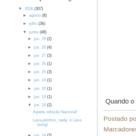
▼
2026
(307)
►
agosto
(8)
►
julho
(36)
▼
junho
(48)
►
jun. 29
(2)
►
jun. 28
(4)
►
jun. 27
(3)
►
jun. 26
(1)
►
jun. 25
(3)
►
jun. 24
(1)
►
jun. 20
(1)
►
jun. 19
(1)
Quando o o
▼
jun. 18
(2)
Aquela seleção Nacional!
Postado p
Lava-jatinhos, nada, é Lava
boing!
Marcadore
►
jun. 14
(2)