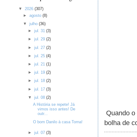
▼
2026
(307)
►
agosto
(8)
▼
julho
(36)
►
jul. 31
(3)
►
jul. 29
(2)
►
jul. 27
(2)
►
jul. 25
(4)
►
jul. 21
(1)
►
jul. 19
(2)
►
jul. 18
(2)
►
jul. 17
(3)
▼
jul. 08
(2)
A História se repete! Já
vimos isso antes! De
Quando o 
outr...
bolha de c
O bom Danilo à casa Torna!
►
jul. 07
(3)