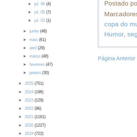
Postado p
►
jul. 06
(4)
►
jul. 05
(7)
Marcadore
►
jul. 02
(1)
copa do m
►
junho
(48)
Humor
,
se
►
maio
(61)
►
abril
(29)
►
março
(48)
Página Anterior
►
fevereiro
(47)
►
janeiro
(30)
►
2025
(751)
►
2024
(198)
►
2023
(129)
►
2022
(96)
►
2021
(1161)
►
2020
(1227)
►
2019
(722)