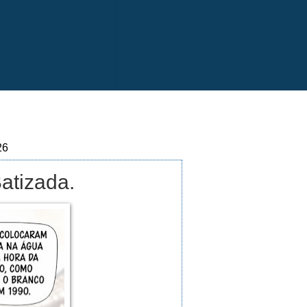
26
atizada.