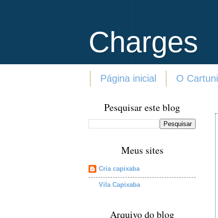
Charges
Página inicial
O Cartuni
Pesquisar este blog
Meus sites
Cria capixaba
Vila Capixaba
Arquivo do blog