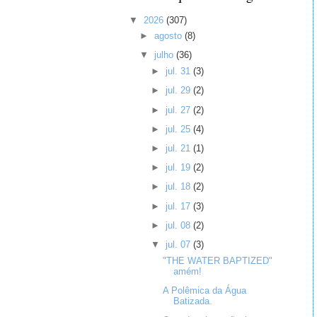
▼
2026
(307)
►
agosto
(8)
▼
julho
(36)
►
jul. 31
(3)
►
jul. 29
(2)
►
jul. 27
(2)
►
jul. 25
(4)
►
jul. 21
(1)
►
jul. 19
(2)
►
jul. 18
(2)
►
jul. 17
(3)
►
jul. 08
(2)
▼
jul. 07
(3)
"THE WATER BAPTIZED"
amém!
A Polêmica da Água
Batizada.