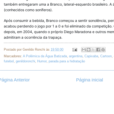
também entregaram uma a Branco, lateral-esquerdo brasileiro. A á
(conhecidos como soníferos).
Após consumir a bebida, Branco começou a sentir sonolência, pern
acabou perdendo o jogo por 1 a 0 e foi eliminado da competição. 
depois, em 2004, quando o próprio ⁠Diego Maradona e outros me
admitiram a ocorrência da trapaça.
Postado por
Genildo Ronchi
às
19:50:00
Marcadores:
A Polêmica da Água Batizada
,
argentina
,
Capixaba
,
Cartoon
,
futebol
,
genildoronchi
,
Humor
,
parada para a hidratação
Página Anterior
Página inicial