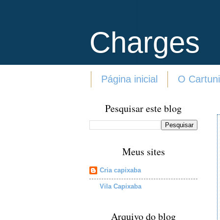
Charges
Página inicial
O Cartuni
Pesquisar este blog
Meus sites
Cria capixaba
Vila Capixaba
Arquivo do blog