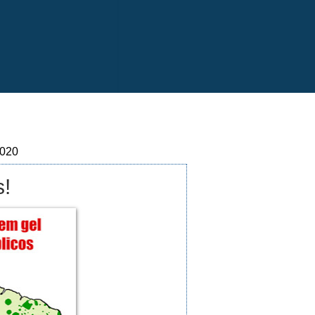
2020
s!