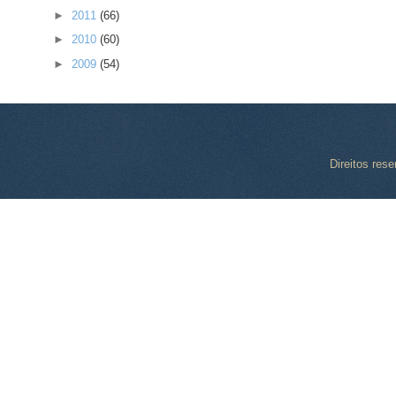
►
2011
(66)
►
2010
(60)
►
2009
(54)
Direitos res