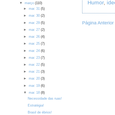
Humor
,
ide
▼
março
(110)
►
mar. 31
(5)
►
mar. 30
(2)
Página Anterior
►
mar. 29
(5)
►
mar. 27
(2)
►
mar. 26
(4)
►
mar. 25
(7)
►
mar. 24
(6)
►
mar. 23
(7)
►
mar. 22
(5)
►
mar. 21
(3)
►
mar. 20
(3)
►
mar. 19
(6)
▼
mar. 18
(8)
Necessidade das ruas!
Estratégia!
Brasil de ébrios!