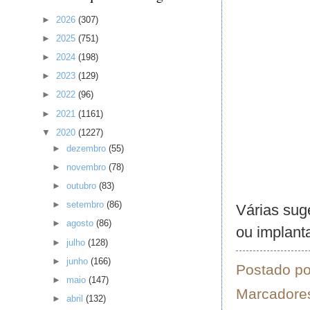
►
2026
(307)
►
2025
(751)
►
2024
(198)
►
2023
(129)
►
2022
(96)
►
2021
(1161)
▼
2020
(1227)
►
dezembro
(55)
►
novembro
(78)
►
outubro
(83)
►
setembro
(86)
Várias sug
►
agosto
(86)
ou implant
►
julho
(128)
►
junho
(166)
Postado p
►
maio
(147)
Marcadore
►
abril
(132)