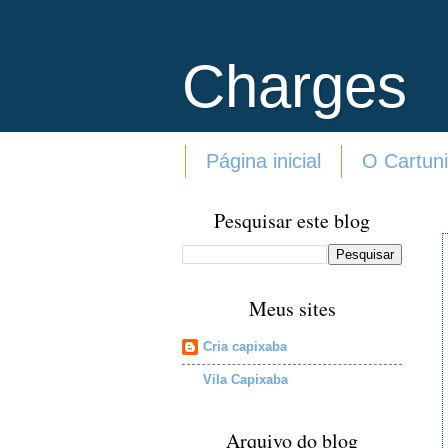
Charges
Página inicial
O Cartuni
Pesquisar este blog
Meus sites
Cria capixaba
Vila Capixaba
Arquivo do blog