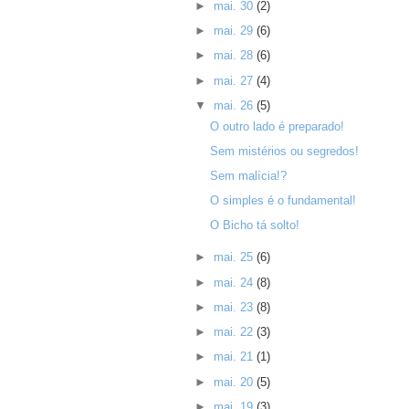
►
mai. 30
(2)
►
mai. 29
(6)
►
mai. 28
(6)
►
mai. 27
(4)
▼
mai. 26
(5)
O outro lado é preparado!
Sem mistérios ou segredos!
Sem malícia!?
O simples é o fundamental!
O Bicho tá solto!
►
mai. 25
(6)
►
mai. 24
(8)
►
mai. 23
(8)
►
mai. 22
(3)
►
mai. 21
(1)
►
mai. 20
(5)
►
mai. 19
(3)