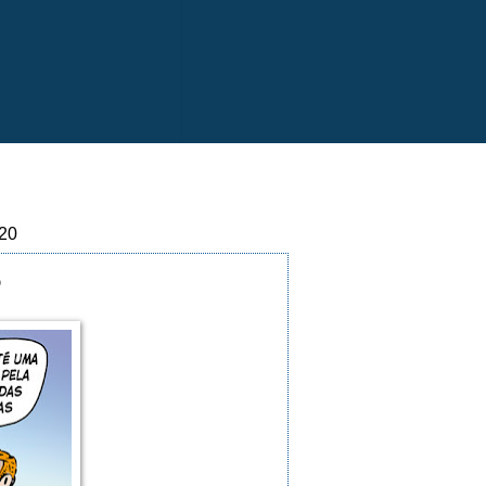
020
?