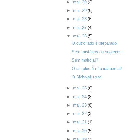
►
mai. 30
(2)
►
mai. 29
(6)
►
mai. 28
(6)
►
mai. 27
(4)
▼
mai. 26
(5)
O outro lado é preparado!
Sem mistérios ou segredos!
Sem malícia!?
O simples é o fundamental!
O Bicho tá solto!
►
mai. 25
(6)
►
mai. 24
(8)
►
mai. 23
(8)
►
mai. 22
(3)
►
mai. 21
(1)
►
mai. 20
(5)
►
mai. 19
(3)