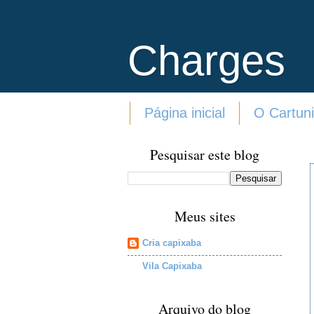
Charges
Página inicial
O Cartuni
Pesquisar este blog
Meus sites
Cria capixaba
Vila Capixaba
Arquivo do blog