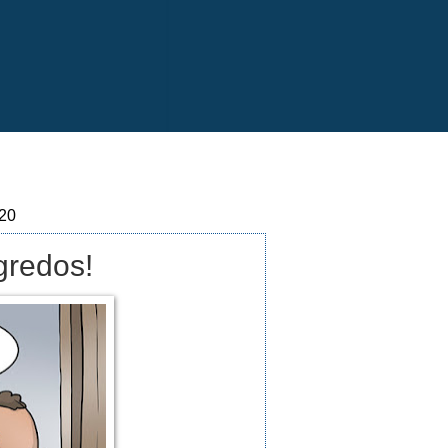
020
gredos!