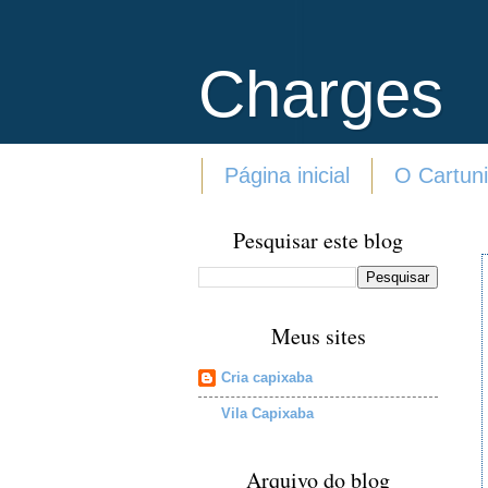
Charges
Página inicial
O Cartuni
Pesquisar este blog
Meus sites
Cria capixaba
Vila Capixaba
Arquivo do blog