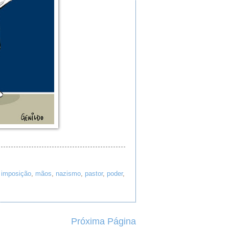
,
imposição
,
mãos
,
nazismo
,
pastor
,
poder
,
Próxima Página