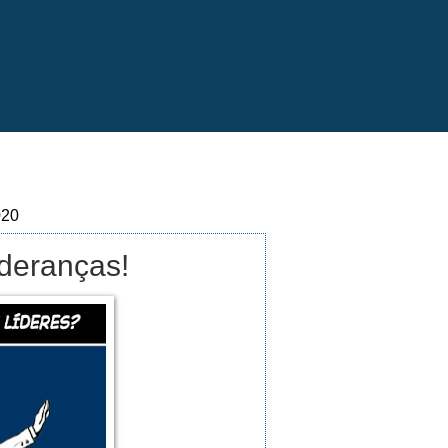
020
deranças!