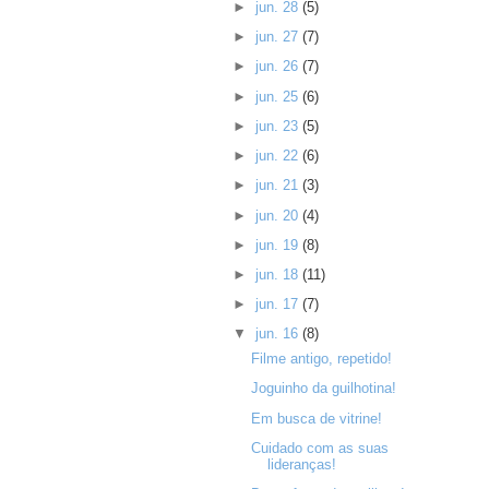
►
jun. 28
(5)
►
jun. 27
(7)
►
jun. 26
(7)
►
jun. 25
(6)
►
jun. 23
(5)
►
jun. 22
(6)
►
jun. 21
(3)
►
jun. 20
(4)
►
jun. 19
(8)
►
jun. 18
(11)
►
jun. 17
(7)
▼
jun. 16
(8)
Filme antigo, repetido!
Joguinho da guilhotina!
Em busca de vitrine!
Cuidado com as suas
lideranças!