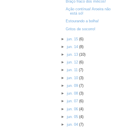
Braço fraco dos milicos!
Ação contínua! Aroeira não
está só!
Estourando a bolha!
Gritos de socorro!
►
jun. 15
(6)
►
jun. 14
(8)
►
jun. 13
(10)
►
jun. 12
(6)
►
jun. 11
(7)
►
jun. 10
(3)
►
jun. 09
(7)
►
jun. 08
(3)
►
jun. 07
(6)
►
jun. 06
(4)
►
jun. 05
(4)
►
jun. 04
(7)