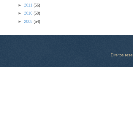
►
2011
(66)
►
2010
(60)
►
2009
(54)
Direitos res