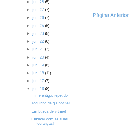
►
jun. 28
(5)
►
jun. 27
(7)
Página Anterior
►
jun. 26
(7)
►
jun. 25
(6)
►
jun. 23
(5)
►
jun. 22
(6)
►
jun. 21
(3)
►
jun. 20
(4)
►
jun. 19
(8)
►
jun. 18
(11)
►
jun. 17
(7)
▼
jun. 16
(8)
Filme antigo, repetido!
Joguinho da guilhotina!
Em busca de vitrine!
Cuidado com as suas
lideranças!