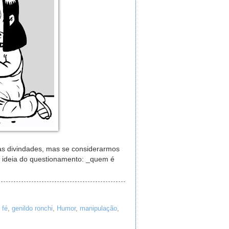
às divindades, mas se considerarmos
a ideia do questionamento: _quem é
,
fé
,
genildo ronchi
,
Humor
,
manipulação
,