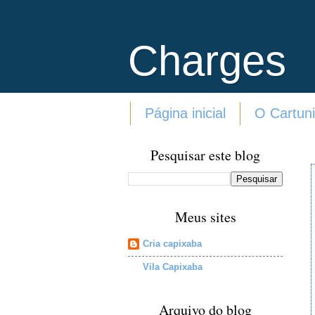
Charges
Página inicial
O Cartuni
Pesquisar este blog
Meus sites
Cria capixaba
Vila Capixaba
Arquivo do blog