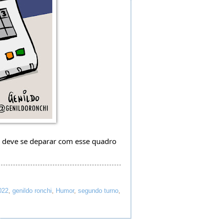
ê deve se deparar com esse quadro 
022
,
genildo ronchi
,
Humor
,
segundo turno
,