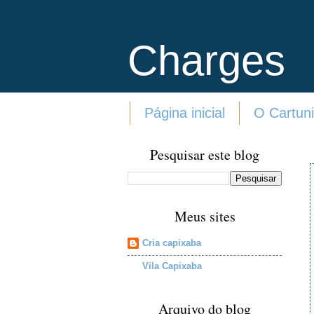
Charges
Página inicial
O Cartuni
Pesquisar este blog
Meus sites
Cria capixaba
Vila Capixaba
Arquivo do blog