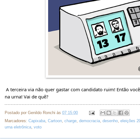
A terceira via não quer gastar com candidato ruim! Então voc
na urna! Vai de quê?
Postado por
Genildo Ronchi
às
07:15:00
Marcadores:
Capixaba
,
Cartoon
,
charge
,
democracia
,
desenho
,
eleições 2
urna eletrônica
,
voto