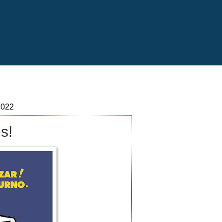
2022
s!