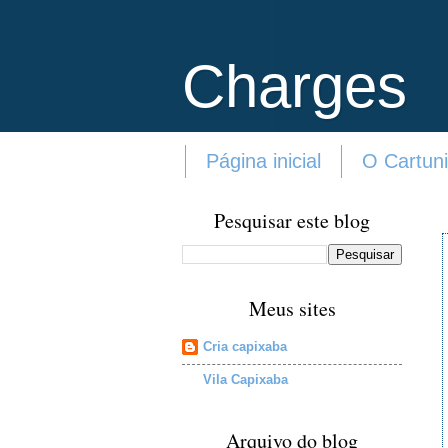
Charges
Página inicial
O Cartuni
Pesquisar este blog
Meus sites
Cria capixaba
Vila Capixaba
Arquivo do blog