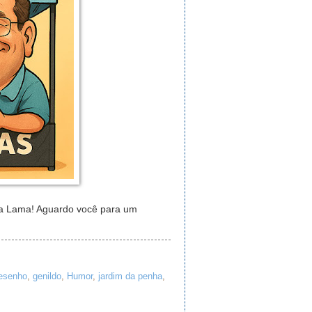
da Lama! Aguardo você para um
esenho
,
genildo
,
Humor
,
jardim da penha
,