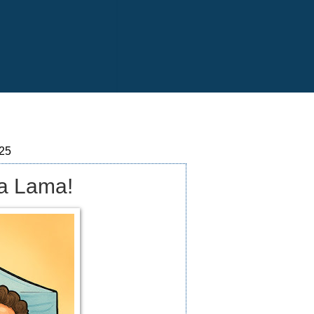
025
da Lama!