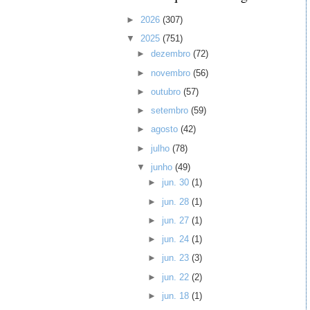
►
2026
(307)
▼
2025
(751)
►
dezembro
(72)
►
novembro
(56)
►
outubro
(57)
►
setembro
(59)
►
agosto
(42)
►
julho
(78)
▼
junho
(49)
►
jun. 30
(1)
►
jun. 28
(1)
►
jun. 27
(1)
►
jun. 24
(1)
►
jun. 23
(3)
►
jun. 22
(2)
►
jun. 18
(1)