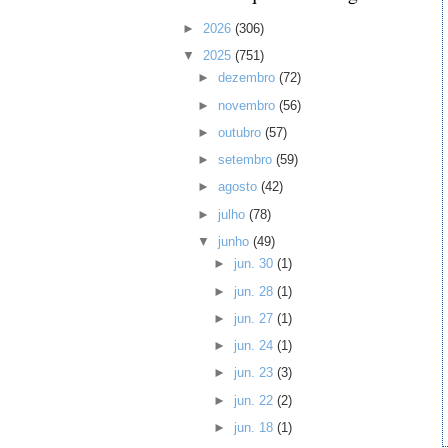
►
2026
(306)
▼
2025
(751)
►
dezembro
(72)
►
novembro
(56)
►
outubro
(57)
►
setembro
(59)
►
agosto
(42)
►
julho
(78)
▼
junho
(49)
►
jun. 30
(1)
►
jun. 28
(1)
►
jun. 27
(1)
►
jun. 24
(1)
►
jun. 23
(3)
►
jun. 22
(2)
►
jun. 18
(1)