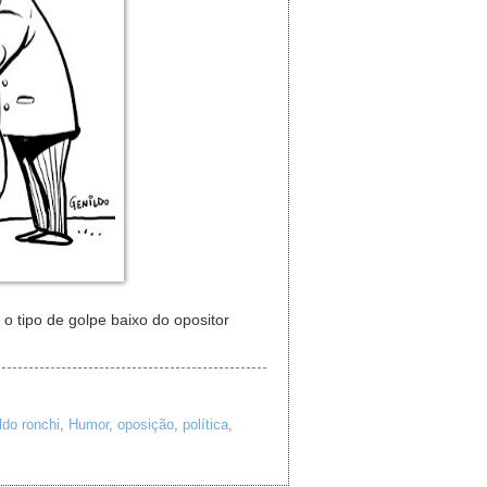
 o tipo de golpe baixo do opositor
ldo ronchi
,
Humor
,
oposição
,
política
,