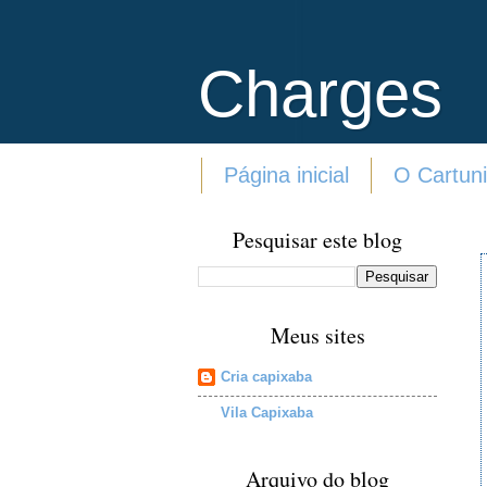
Charges
Página inicial
O Cartuni
Pesquisar este blog
Meus sites
Cria capixaba
Vila Capixaba
Arquivo do blog