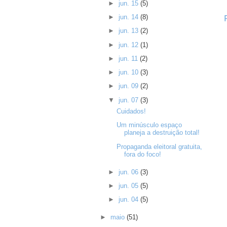
►
jun. 15
(5)
►
jun. 14
(8)
►
jun. 13
(2)
►
jun. 12
(1)
►
jun. 11
(2)
►
jun. 10
(3)
►
jun. 09
(2)
▼
jun. 07
(3)
Cuidados!
Um minúsculo espaço
planeja a destruição total!
Propaganda eleitoral gratuita,
fora do foco!
►
jun. 06
(3)
►
jun. 05
(5)
►
jun. 04
(5)
►
maio
(51)