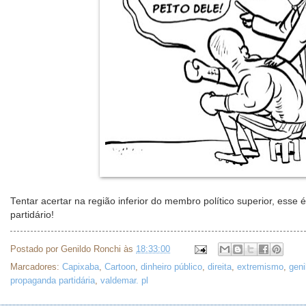
Tentar acertar na região inferior do membro político superior, esse é
partidário!
Postado por
Genildo Ronchi
às
18:33:00
Marcadores:
Capixaba
,
Cartoon
,
dinheiro público
,
direita
,
extremismo
,
geni
propaganda partidária
,
valdemar. pl