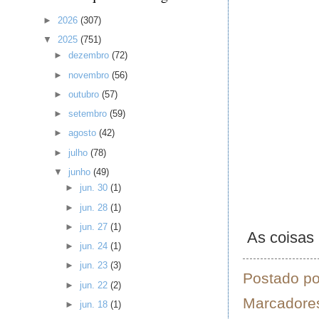
►
2026
(307)
▼
2025
(751)
►
dezembro
(72)
►
novembro
(56)
►
outubro
(57)
►
setembro
(59)
►
agosto
(42)
►
julho
(78)
▼
junho
(49)
►
jun. 30
(1)
►
jun. 28
(1)
►
jun. 27
(1)
As coisas 
►
jun. 24
(1)
►
jun. 23
(3)
Postado p
►
jun. 22
(2)
Marcadore
►
jun. 18
(1)