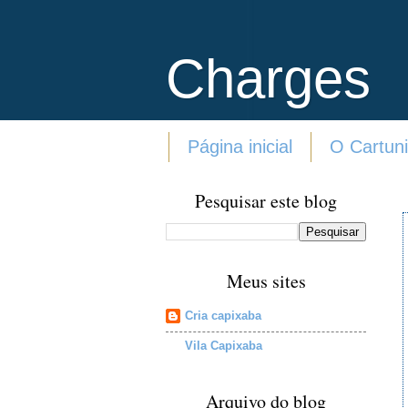
Charges
Página inicial
O Cartuni
Pesquisar este blog
Meus sites
Cria capixaba
Vila Capixaba
Arquivo do blog