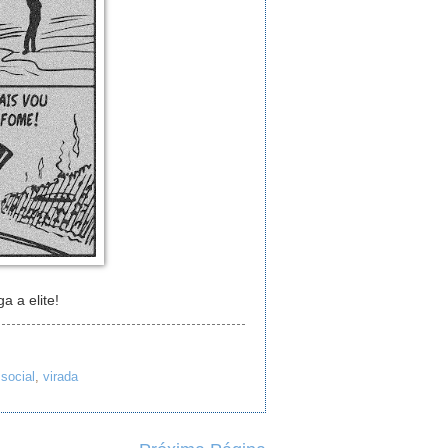
a a elite!
,
social
,
virada