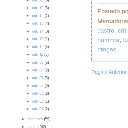
►
out. 20
(3)
►
out. 19
(3)
Postado p
►
out. 18
(1)
Marcadore
►
out. 15
(4)
castro
,
crí
►
out. 14
(3)
hummor
,
lu
►
out. 13
(1)
►
out. 12
(4)
drogas
►
out. 11
(3)
►
out. 09
(5)
►
out. 08
(2)
Página Anterior
►
out. 07
(3)
►
out. 05
(3)
►
out. 03
(2)
►
out. 02
(1)
►
out. 01
(2)
►
setembro
(59)
►
agosto
(42)