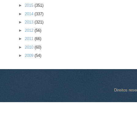
►
2015
(351)
►
2014
(337)
►
2013
(321)
►
2012
(56)
►
2011
(66)
►
2010
(60)
►
2009
(54)
Direitos res